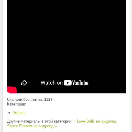
Скачали бесплатно:
1327
.
Категории:
Экшен
Другие материалы в этой категории:
« Love Balls на андроид
Space Pioneer на андроид »