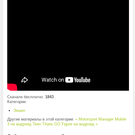
Скачали бесплатно:
1843
.
Категории:
Экшен
Другие материалы в этой категории:
« Motorsport Manager Mobile
3 на андроид
Teen Titans GO Figure на андроид »