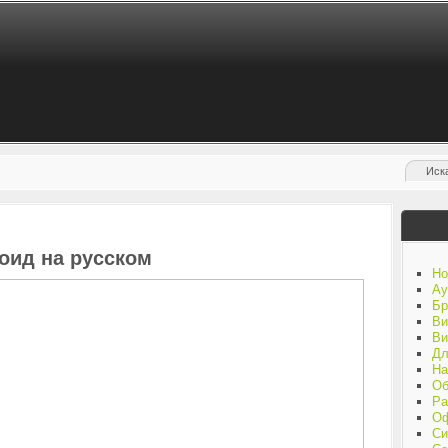
роид на русском
Но
Ау
Бр
Ви
Ви
Дл
На
Об
Ра
Оф
Си