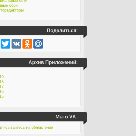
циальные сети
вые обои
торедакторы
Поделиться:
Facebook
Twitter
VK
Odnoklassniki
Mail.Ru
Архив Приложений:
19
18
17
16
15
Мы в VK: