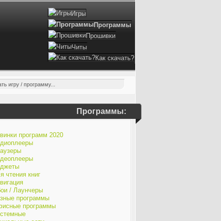
Игры
Программы
Прошивки
Читы
Как скачать?
Программы:
винки программ 2020
диоплееры
аузеры
деоплееры
джеты
я чтения книг
вигация
ои / Лаунчеры
зные программы
исные программы
стемные