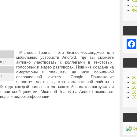
Со
Жи
Фо
Microsoft Teams - это бизнес-мессенджер для
мобильных устройств Android, где вы сможете
жеры
активно участвовать с коллегами в текстовых,
голосовых и видео разговорах. Новинка создана на
смартфоны и планшеты на базе мобильной
.1
операционной системы Google. Приложение
20
является частью центра коллективной работы в
20
018 года каждый пользователь может бесплатно загрузить и
20
ными сообщениями. Microsoft Teams на Android позволяет
20
оворы и видеоконференции.
20