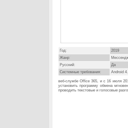
Год:
2019
Жанр:
Мессенд
Русский:
Да
Системные требования:
Android 4
веб-службе Office 365, и с 16 июля 2
установить программу обмена мгновен
проводить текстовые и голосовые разг