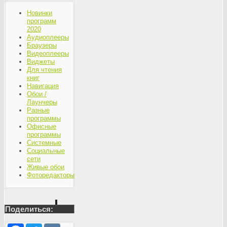
Новинки
программ
2020
Аудиоплееры
Браузеры
Видеоплееры
Виджеты
Для чтения
книг
Навигация
Обои /
Лаунчеры
Разные
программы
Офисные
программы
Системные
Социальные
сети
Живые обои
Фоторедакторы
Поделиться: