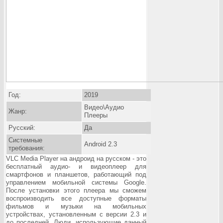
Год:
2019
Видео\Аудио
Жанр:
Плееры
Русский:
Да
Системные
Android 2.3
требования:
VLC Media Player на андроид на русском - это
бесплатный аудио- и видеоплеер для
смартфонов и планшетов, работающий под
управлением мобильной системы Google.
После установки этого плеера мы сможем
воспроизводить все доступные форматы
фильмов и музыки на мобильных
устройствах, установленным с версии 2.3 и
до последней. Люди, использующие данный