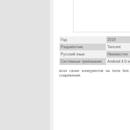
Год:
2018
Разработчик:
Tencent
Русский язык:
Неизвестно
Системные требования:
Android 4.0 
всех своих конкурентов на поле боя
снаряжения.