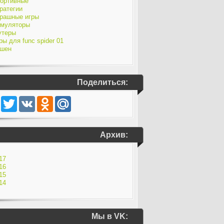
ортивные
ратегии
рашные игры
муляторы
утеры
ры для func spider 01
шен
Поделиться:
Facebook
Twitter
VK
Odnoklassniki
Mail.Ru
Архив:
17
16
15
14
Мы в VK: