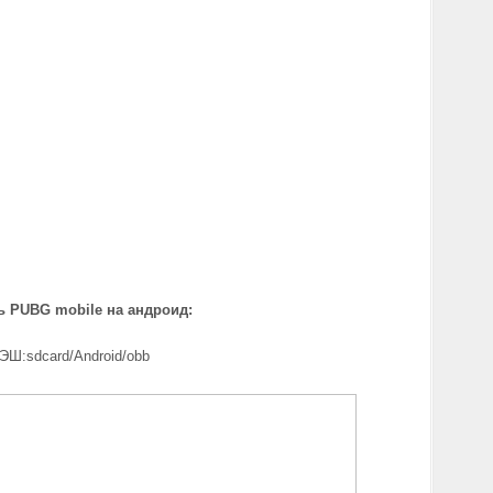
ь PUBG mobile на андроид:
ЭШ:sdcard/Android/obb