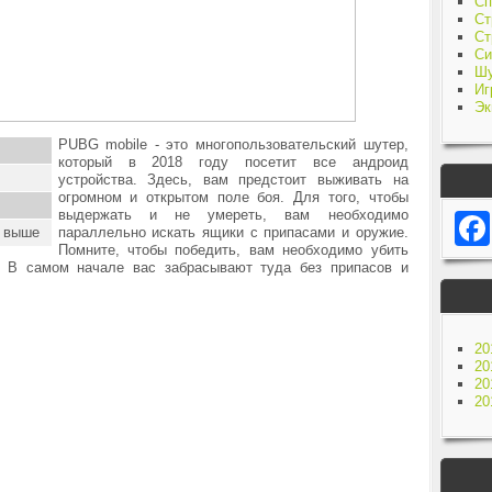
Сп
Ст
Ст
Си
Ш
Иг
Эк
PUBG mobile - это многопользовательский шутер,
который в 2018 году посетит все андроид
устройства. Здесь, вам предстоит выживать на
огромном и открытом поле боя. Для того, чтобы
выдержать и не умереть, вам необходимо
и выше
параллельно искать ящики с припасами и оружие.
Помните, чтобы победить, вам необходимо убить
. В самом начале вас забрасывают туда без припасов и
20
20
20
20