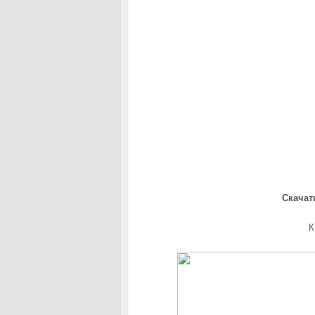
Скачат
К