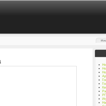
д
Но
Но
Но
Ар
Го
Го
Кв
Ра
Р
Иг
На