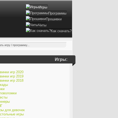
Игры
Программы
Прошивки
Читы
Как скачать?
Игры:
винки игр 2020
винки игр 2019
винки игр 2018
кады
нки
ловоломки
есты
ннеры
ПГ
ры для девочек
стольные игры