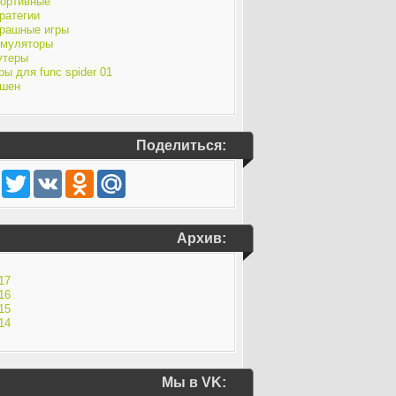
ортивные
ратегии
рашные игры
муляторы
утеры
ры для func spider 01
шен
Поделиться:
Facebook
Twitter
VK
Odnoklassniki
Mail.Ru
Архив:
17
16
15
14
Мы в VK: