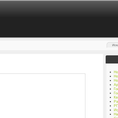
Но
Но
Но
Ар
Го
Го
Кв
Ра
Р
Иг
На