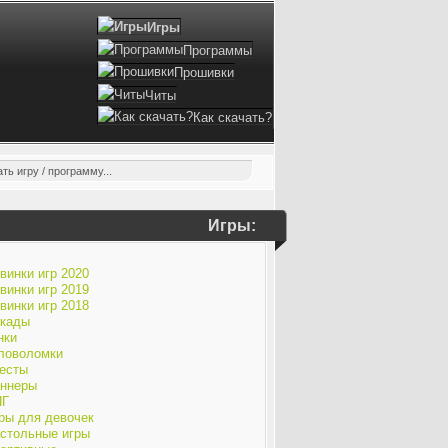
Игры
Программы
Прошивки
Читы
Как скачать?
Игры:
винки игр 2020
винки игр 2019
винки игр 2018
кады
нки
ловоломки
есты
ннеры
ПГ
ры для девочек
стольные игры