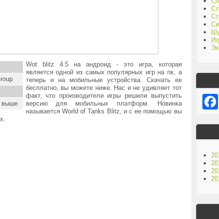
Сп
Ст
Ст
Си
Ш
Иг
Эк
Wot blitz 4.5 на андроид - это игра, которая
является одной из самых популярных игр на пк, а
roup
теперь и на мобильные устройства. Скачать ее
бесплатно, вы можете ниже. Нас и не удивляет тот
факт, что производители игры решили выпустить
и выше
версию для мобильных платформ. Новинка
называется World of Tanks Blitz, и с ее помощью вы
ях.
20
20
20
20