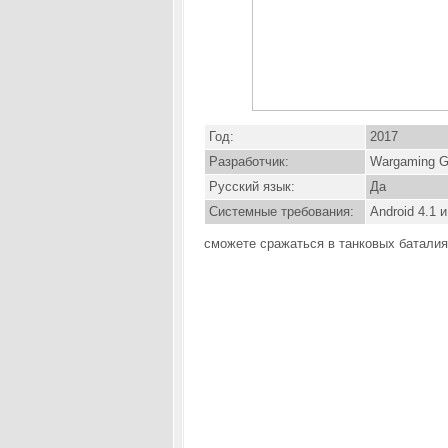
Год:
2017
Разработчик:
Wargaming G
Русский язык:
Да
Системные требования:
Android 4.1 
сможете сражаться в танковых батали