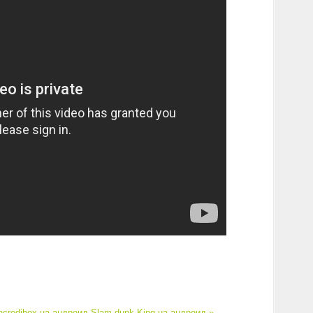
ncredibox на андроид
Slam dunk King на андроид »